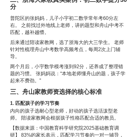
分
普陀区的张妈妈，儿子小宇初二数学常年考60分左
右。 之前找过外地线上老师，讲的题型和舟山中考不
匹配，越补越懵。
后来通过陪读家教网，选了浙海大的大三学生。 老师
针对性梳理舟山中考数学高频考点，每周2次上门辅
导。
两个月后，小宇数学模考涨到92分，还养成了整理错
题的习惯。 张妈妈说：“本地老师懂舟山的题，孩子学
起来不费劲。”
三、舟山家教师资选择的核心标准
1. 匹配孩子的学习节奏
内向的孩子选耐心型老师，好动的孩子选活泼型老
师。 陪读家教网会根据孩子性格匹配合适的教员。
【数据来源：中国教育科学研究院2025基础教育调
研】 83%的家长表示，匹配学习节奏的一对一辅导，