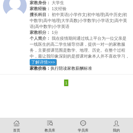
家教身份：
大学生
家教经验：
1次经验
擅长科目：
初中英语|小学作文|初中地理|高中历史|初
中数学|高中地理|大学高数|小学数学|小学语文|高中英
语|高中数学|小学英语
家教积分：
1分
个人简介：
我在疫情期间通过线上平台为一位父亲是
一线医生的高二学生辅导功课，提供一对一的家教服
务，主要授课范围是数学、地理、历史。在整个过程
中，最让我印象深刻的是授课对象本人并不喜欢学习，
且基础比较差，但是在我一个一个知识点细心的辅导
了解详情>>>
下，在一个月后，根据家长反应，这位授课对象的学习
家教价格：
执行陪读家教薪酬标准
状态已经发生了较明显的变化，从原来每天抱着手机到
每天都可以抽出一段时间处理错题。
1
首页
教员库
学员库
我的