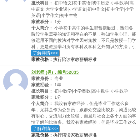
擅长科目：
初中语文|初中英语|初中历史|小学数学|高
中语文|大学专业课|小学语文|初中作文|初中化学|小学
英语|小学作文|初中生物
家教积分：
1分
个人简介：
小学初中高中的学生都曾接触过，熟知各
阶段学生需要的知识和存在的不足，熟知学生心理。能
够运用不同的教法对学生因材施教，不只是教授一门学
科，更是教授学习所有学科及学科之外知识的方法，引
导学生自己探索和学习，主动去发现自身的不足，取得
了解详情>>>
长期进步。
家教价格：
执行陪读家教薪酬标准
刘老师 (男)，编号52035
家教身份：
专业
家教经验：
1年
擅长科目：
初中数学|小学奥数|高中数学|小学数学
家教积分：
1分
个人简介：
我没有家教经验，但是毕业工作这么多
年，尤其是作为公务员，跟群众交流比较多，沟通比较
有耐心，交流能力比较强，而且对社会上各个方面的事
情了解的比较多。我没有家教经验，但是毕业工作这么
多年，尤其是作为公务员，跟群众交流比较多，沟通比
了解详情>>>
较有耐心，交流能力比较强，而且对社会上各个方面的
家教价格：
执行陪读家教薪酬标准