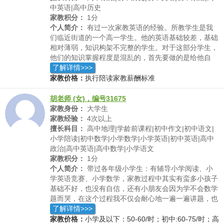
中英语|高中历史
家教积分：
1分
个人简介：
有过一次家教英语的经验。所教学生是我
们临近街道的一个高一学生。他的英语基础较差，基础
相对薄弱，知识构架不完整的学生。对于这部分学生，
他们的知识掌握程度是混乱的，首先要做的是给他自
信，相信一切知识都是有规律可循的，前后知识点是有
了解详情>>>
相互联系的。建立好这样的联系才能建立完整构架的知
家教价格：
执行陪读家教薪酬标准
识体系；其次，实打实的和学生一块列知识框图，明了
这一节这一章的知识点结构；在做好知识网的构建后，
胡老师 (女)，编号31675
下一步就是巩固这些基础知识，做到基础的完全明白。
家教身份：
大学生
家教经验：
4次以上
擅长科目：
高中地理|学龄前课程|初中作文|初中语文|
小学陪读|初中数学|小学数学|小学英语|初中英语|高中
政治|高中英语|高中数学|小学语文
家教积分：
1分
个人简介：
带过各年级小学生：有辅导小学阅读、小
学英语竞赛、小学数学，家教过程中其实有蛮多小孩子
基础不好，也没有自信，还有小朋友会因为学不会数学
题而哭，在这个过程我不仅会耐心地一遍一遍讲题，也
会给他们做一些心理疏导，鼓励他们。带过准高三：这
了解详情>>>
个学生也不小了，主要辅导数学英语，传授解题基本技
家教价格：
小学及以下：50-60/时；初中:60-75/时；高