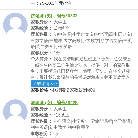
巧，批改作文，给一下英语学习经验，督促每天背单
中：75-100/时元/小时
词，然后也跟他聊一聊大学生活，高考志愿填报等，鼓
励高考加油。
厉老师 (男)，编号30332
家教身份：
大学生
家教经验：
1次经验
擅长科目：
初中英语|小学作文|初中地理|高中历史|初
中数学|高中地理|大学高数|小学数学|小学语文|高中英
语|高中数学|小学英语
家教积分：
1分
个人简介：
我在疫情期间通过线上平台为一位父亲是
一线医生的高二学生辅导功课，提供一对一的家教服
务，主要授课范围是数学、地理、历史。在整个过程
中，最让我印象深刻的是授课对象本人并不喜欢学习，
且基础比较差，但是在我一个一个知识点细心的辅导
了解详情>>>
下，在一个月后，根据家长反应，这位授课对象的学习
家教价格：
执行陪读家教薪酬标准
状态已经发生了较明显的变化，从原来每天抱着手机到
每天都可以抽出一段时间处理错题。
臧老师 (女)，编号30025
家教身份：
大学生
家教经验：
4次以上
擅长科目：
小学语文|小学数学|学龄前课程|小学英语|
初中英语|初中数学|初中数理化
家教积分：
1分