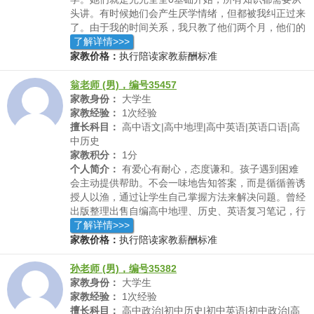
头讲。有时候她们会产生厌学情绪，但都被我纠正过来
了。由于我的时间关系，我只教了他们两个月，他们的
学习进步还是挺大的，从什么都不会到能做中等难度的
了解详情>>>
题了。也给小学的孩子辅导过英语口语，通常我会用疯
家教价格：
执行陪读家教薪酬标准
狂英语中李阳老师的方法来进行教学。同时也能让孩子
感受到英语的乐趣。
翁老师 (男)，编号35457
家教身份：
大学生
家教经验：
1次经验
擅长科目：
高中语文|高中地理|高中英语|英语口语|高
中历史
家教积分：
1分
个人简介：
有爱心有耐心，态度谦和。孩子遇到困难
会主动提供帮助。不会一味地告知答案，而是循循善诱
授人以渔，通过让学生自己掌握方法来解决问题。曾经
出版整理出售自编高中地理、历史、英语复习笔记，行
销甚远，广受好评。对于高中地理历史英语科目有自己
了解详情>>>
的独到见解，而不只是照本宣科一味灌输
家教价格：
执行陪读家教薪酬标准
孙老师 (男)，编号35382
家教身份：
大学生
家教经验：
1次经验
擅长科目：
高中政治|初中历史|初中英语|初中政治|高