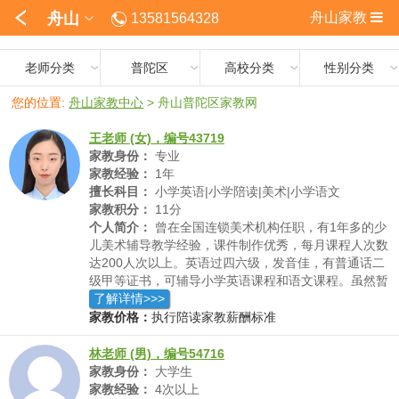
舟山
舟山家教
13581564328
老师分类
普陀区
高校分类
性别分类
您的位置:
舟山家教中心
>
舟山普陀区家教网
王老师 (女)，编号43719
家教身份：
专业
家教经验：
1年
擅长科目：
小学英语|小学陪读|美术|小学语文
家教积分：
11分
个人简介：
曾在全国连锁美术机构任职，有1年多的少
儿美术辅导教学经验，课件制作优秀，每月课程人次数
达200人次以上。英语过四六级，发音佳，有普通话二
级甲等证书，可辅导小学英语课程和语文课程。虽然暂
时没有家教经验，但是相信与一对多的课堂教育相比，
了解详情>>>
在家教学会更有耐心更细心，给学生的关注度更高，知
家教价格：
执行陪读家教薪酬标准
识的传授更全面扎实。老师对学生的了解会更深入，关
注度提高，可以针对学生个人情况制定教学内容和提供
林老师 (男)，编号54716
专项练习，辅导含金量会提高。
家教身份：
大学生
家教经验：
4次以上