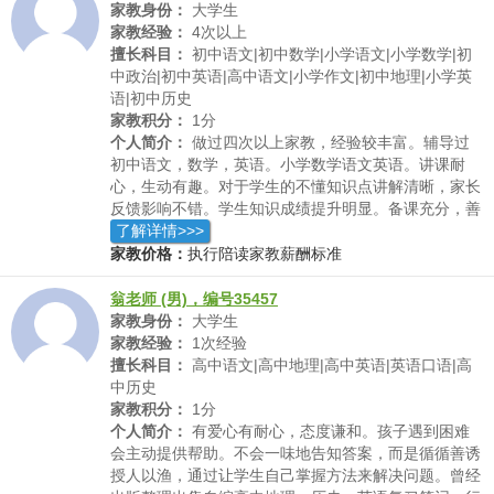
家教身份：
大学生
家教经验：
4次以上
擅长科目：
初中语文|初中数学|小学语文|小学数学|初
中政治|初中英语|高中语文|小学作文|初中地理|小学英
语|初中历史
家教积分：
1分
个人简介：
做过四次以上家教，经验较丰富。辅导过
初中语文，数学，英语。小学数学语文英语。讲课耐
心，生动有趣。对于学生的不懂知识点讲解清晰，家长
反馈影响不错。学生知识成绩提升明显。备课充分，善
于沟通交流表达。知识点讲解透彻。
了解详情>>>
家教价格：
执行陪读家教薪酬标准
翁老师 (男)，编号35457
家教身份：
大学生
家教经验：
1次经验
擅长科目：
高中语文|高中地理|高中英语|英语口语|高
中历史
家教积分：
1分
个人简介：
有爱心有耐心，态度谦和。孩子遇到困难
会主动提供帮助。不会一味地告知答案，而是循循善诱
授人以渔，通过让学生自己掌握方法来解决问题。曾经