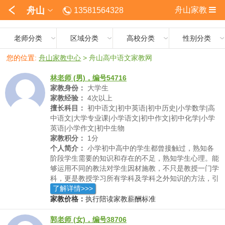
舟山
舟山家教
13581564328
老师分类
区域分类
高校分类
性别分类
您的位置:
舟山家教中心
>
舟山高中语文家教网
林老师 (男)，编号54716
家教身份：
大学生
家教经验：
4次以上
擅长科目：
初中语文|初中英语|初中历史|小学数学|高
中语文|大学专业课|小学语文|初中作文|初中化学|小学
英语|小学作文|初中生物
家教积分：
1分
个人简介：
小学初中高中的学生都曾接触过，熟知各
阶段学生需要的知识和存在的不足，熟知学生心理。能
够运用不同的教法对学生因材施教，不只是教授一门学
科，更是教授学习所有学科及学科之外知识的方法，引
导学生自己探索和学习，主动去发现自身的不足，取得
了解详情>>>
长期进步。
家教价格：
执行陪读家教薪酬标准
郭老师 (女)，编号38706