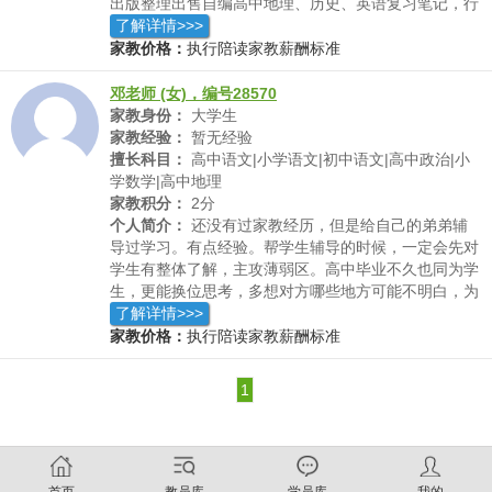
出版整理出售自编高中地理、历史、英语复习笔记，行
销甚远，广受好评。对于高中地理历史英语科目有自己
了解详情>>>
的独到见解，而不只是照本宣科一味灌输
家教价格：
执行陪读家教薪酬标准
邓老师 (女)，编号28570
家教身份：
大学生
家教经验：
暂无经验
擅长科目：
高中语文|小学语文|初中语文|高中政治|小
学数学|高中地理
家教积分：
2分
个人简介：
还没有过家教经历，但是给自己的弟弟辅
导过学习。有点经验。帮学生辅导的时候，一定会先对
学生有整体了解，主攻薄弱区。高中毕业不久也同为学
生，更能换位思考，多想对方哪些地方可能不明白，为
什么不明白。遇到不好意思询问的学生没关系，我会主
了解详情>>>
动问是否能够理解，不理解我可以再仔细的讲，告诉他
家教价格：
执行陪读家教薪酬标准
们询问不是一件丢人的事。
1