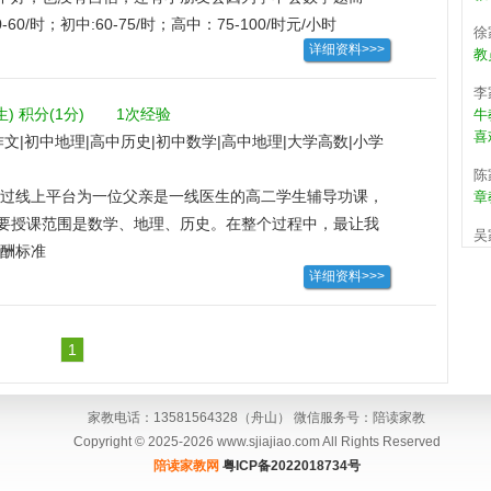
心地一遍一遍讲题，也会给他们做一些心理疏导，鼓励他
60/时；初中:60-75/时；高中：75-100/时元/小时
徐
教
详细资料>>>
也不小了，主要辅导数学英语，传授解题基本技巧，批改
，督促每天背单词，然后也跟他聊一聊大学生活，高考志
李
牛
生)
积分(1分)
1次经验
喜
文|初中地理|高中历史|初中数学|高中地理|大学高数|小学
陈
中数学|小学英语
章
过线上平台为一位父亲是一线医生的高二学生辅导功课，
要授课范围是数学、地理、历史。在整个过程中，最让我
吴
孩
并不喜欢学习，且基础比较差，但是在我一个一个知识点
酬标准
详细资料>>>
，根据家长反应，这位授课对象的学习状态已经发生了较
何
着手机到每天都可以抽出一段时间处理错题。
张
错
1
武
周
家教电话：13581564328（舟山） 微信服务号：陪读家教
关
Copyright © 2025-2026 www.sjiajiao.com All Rights Reserved
是
陪读家教网
粤ICP备2022018734号
孩