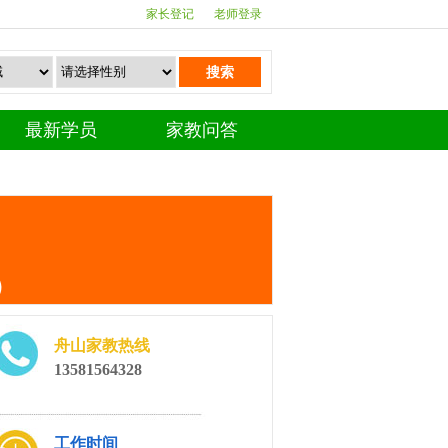
家长登记
老师登录
搜索
最新学员
家教问答
）
舟山家教热线
13581564328
工作时间