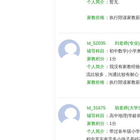
个人简介
：暂无.
家教价格
：执行陪读家教薪
Id_52035
刘老师(专业)
辅导科目
：初中数学|小学
家教积分
：1分
个人简介
：我没有家教经验
流比较多，沟通比较有耐心
比较多。我没有家教经验，
家教价格
：执行陪读家教薪
比较多，沟通比较有耐心，
较多。
Id_31675
胡老师(大学
辅导科目
：高中地理|学龄前
学英语|初中英语|高中政治|
家教积分
：1分
个人简介
：带过各年级小学
程中其实有蛮多小孩子基础