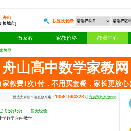
舟山
快速找老师:
[切换城市]
做家教
家教价格
教员中心
家教网
舟山高中数学家教网
（家教费1次1付，不用买套餐，家长更放心
13581564328
挑选太麻烦？请直接来电：
或
免费预约家教>>>
生)
积分(1分)
暂无经验
小学数学|初中数学