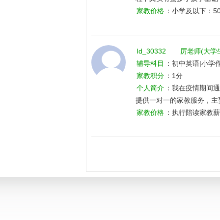
哭，在这个过程我不仅会耐
家教价格
：小学及以下：50-
们。带过准高三：这个学生
作文，给一下英语学习经验
愿填报等，鼓励高考加油。
Id_30332
厉老师(大学
辅导科目
：初中英语|小学作
数学|小学语文|高中英语|高
家教积分
：1分
个人简介
：我在疫情期间通
提供一对一的家教服务，主
印象深刻的是授课对象本人
家教价格
：执行陪读家教薪
细心的辅导下，在一个月后
明显的变化，从原来每天抱