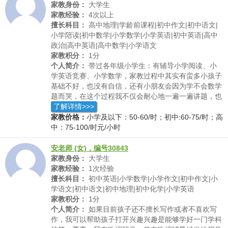
家教身份：
大学生
家教经验：
4次以上
擅长科目：
高中地理|学龄前课程|初中作文|初中语文|
小学陪读|初中数学|小学数学|小学英语|初中英语|高中
政治|高中英语|高中数学|小学语文
家教积分：
1分
个人简介：
带过各年级小学生：有辅导小学阅读、小
学英语竞赛、小学数学，家教过程中其实有蛮多小孩子
基础不好，也没有自信，还有小朋友会因为学不会数学
题而哭，在这个过程我不仅会耐心地一遍一遍讲题，也
会给他们做一些心理疏导，鼓励他们。带过准高三：这
了解详情>>>
个学生也不小了，主要辅导数学英语，传授解题基本技
家教价格：
小学及以下：50-60/时；初中:60-75/时；高
巧，批改作文，给一下英语学习经验，督促每天背单
中：75-100/时元/小时
词，然后也跟他聊一聊大学生活，高考志愿填报等，鼓
励高考加油。
安老师 (女)，编号30843
家教身份：
大学生
家教经验：
1次经验
擅长科目：
初中英语|小学数学|小学作文|初中作文|小
学语文|初中语文|初中地理|初中化学|小学英语
家教积分：
1分
个人简介：
如果目前孩子还不擅长写作或者不喜欢写
作，我可以帮助孩子打开兴趣兴趣是能够学好一门学科