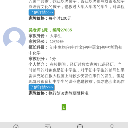
的第一要素，我在欧洲留学，曾在欧洲辅导过当地想学
汉语言文化的孩子，也教过大学入学考的学生，对课程
安排和内容有一定的把握
了解详情>>>
家教价格：
每小时100元
吴老师 (男)，编号27035
家教身份：
大学生
家教经验：
1次经验
擅长科目：
初中生物|初中作文|初中语文|初中地理|初
中化学
家教积分：
1分
个人简介：
在校期间，经历过数次家教代课经历。当
时辅导的对象也是初中学生，对于初中学生的辅导如果
备课充足在很大程度上能较少突发性事件的发生。但是
现阶段很多初中学生的课业也是较难，偶尔也会出现作
业不会做的情况，出现这种情况我一般性是先让学生进
了解详情>>>
行下一道题的解析，自己在一旁做这道题，如果还是无
家教价格：
执行陪读家教薪酬标准
法有保证正确的解，那么就会如实和学生说，这节课下
次来教授，然后回到寝室后，和室友共同分析，并得出
1
最佳最优的正确解，并在第二天对学生进行讲解。但是
事后证明，很多时候并不是我们不会解，而是出现了临
时的遗忘，这种遗忘往往推迟一段时间就会想起解题的
套路。