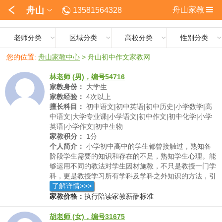
舟山
舟山家教
13581564328
老师分类
区域分类
高校分类
性别分类
您的位置:
舟山家教中心
>
舟山初中作文家教网
林老师 (男)，编号54716
家教身份：
大学生
家教经验：
4次以上
擅长科目：
初中语文|初中英语|初中历史|小学数学|高
中语文|大学专业课|小学语文|初中作文|初中化学|小学
英语|小学作文|初中生物
家教积分：
1分
个人简介：
小学初中高中的学生都曾接触过，熟知各
阶段学生需要的知识和存在的不足，熟知学生心理。能
够运用不同的教法对学生因材施教，不只是教授一门学
科，更是教授学习所有学科及学科之外知识的方法，引
导学生自己探索和学习，主动去发现自身的不足，取得
了解详情>>>
长期进步。
家教价格：
执行陪读家教薪酬标准
胡老师 (女)，编号31675