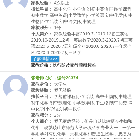
家教经验：
4次以上
擅长科目：
高中化学|小学语文|初中英语|学龄前课程|
初中数学|高中英语|小学数学|小学英语|初中化学|初中
生物|小学陪读|初中语文|初中物理
家教积分：
1分
个人简介：
家教经验丰富2019.7-2019.12初三英语
2019.10-2019.12初一英语数学2020.3-2020.7初三英
语2020.6-2020.7五年级全科2020.6-2020.7一年级全
科2020.6-2020.7初三科学
了解详情>>>
家教价格：
执行陪读家教薪酬标准
张老师 (女)，编号26374
家教身份：
大学生
家教经验：
暂无经验
擅长科目：
学龄前课程|小学陪读|高中生物|初中地理|
初中化学|初中数理化|小学数学|初中生物|初中历史|高
中化学|小学语文|初中数学
家教积分：
2分
个人简介：
暂无家教经验，但是自认比较擅长生物和
化学，现就读山东师范大学环境科学专业大一，一第一
学期学习有机化学，无机化学和普通生物学，成绩为