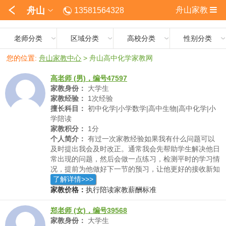
舟山
舟山家教
13581564328
老师分类
区域分类
高校分类
性别分类
您的位置:
舟山家教中心
>
舟山高中化学家教网
高老师 (男)，编号47597
家教身份：
大学生
家教经验：
1次经验
擅长科目：
初中化学|小学数学|高中生物|高中化学|小
学陪读
家教积分：
1分
个人简介：
有过一次家教经验如果我有什么问题可以
及时提出我会及时改正。通常我会先帮助学生解决他日
常出现的问题，然后会做一点练习，检测平时的学习情
况，提前为他做好下一节的预习，让他更好的接收新知
识。我比较提倡爱好兴趣引导性学习。
了解详情>>>
家教价格：
执行陪读家教薪酬标准
郑老师 (女)，编号39568
家教身份：
大学生