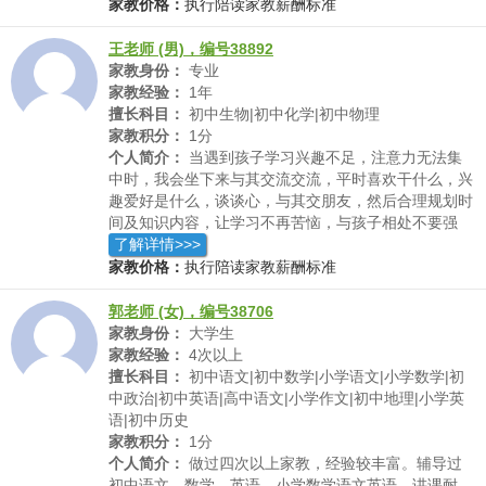
家教价格：
执行陪读家教薪酬标准
王老师 (男)，编号38892
家教身份：
专业
家教经验：
1年
擅长科目：
初中生物|初中化学|初中物理
家教积分：
1分
个人简介：
当遇到孩子学习兴趣不足，注意力无法集
中时，我会坐下来与其交流交流，平时喜欢干什么，兴
趣爱好是什么，谈谈心，与其交朋友，然后合理规划时
间及知识内容，让学习不再苦恼，与孩子相处不要强
势，于情于理慢慢引导，需要耐心更需要责任心。
了解详情>>>
家教价格：
执行陪读家教薪酬标准
郭老师 (女)，编号38706
家教身份：
大学生
家教经验：
4次以上
擅长科目：
初中语文|初中数学|小学语文|小学数学|初
中政治|初中英语|高中语文|小学作文|初中地理|小学英
语|初中历史
家教积分：
1分
个人简介：
做过四次以上家教，经验较丰富。辅导过
初中语文，数学，英语。小学数学语文英语。讲课耐