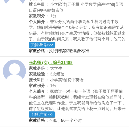
擅长科目：
小学陪读|五子棋|小学数学|高中生物|英语
口语|初中生物|吉他
家教积分：
1分
个人简介：
曾经分别给两个职高学生补习过高中数
学。她们就是完完全全0基础开始，所有知识都需要从
头讲。有时候她们会产生厌学情绪，但都被我纠正过来
了。由于我的时间关系，我只教了他们两个月，他们的
学习进步还是挺大的，从什么都不会到能做中等难度的
了解详情>>>
题了。也给小学的孩子辅导过英语口语，通常我会用疯
家教价格：
执行陪读家教薪酬标准
狂英语中李阳老师的方法来进行教学。同时也能让孩子
感受到英语的乐趣。
张老师 (女)，编号31488
家教身份：
大学生
家教经验：
3次经验
擅长科目：
小学英语|初中英语
家教积分：
1分
个人简介：
家教过一对一初一英语（孩子属于严重偏
科的类型，接到家教时，我经常发现我在给他辅导时，
他总是在做理科作业。于是我就简单给他沟通了一下，
讲了短板效应。让他尝试在英语上花一点时间。后来开
始。我没有给他布置很多作业，只是让他先做完型填
了解详情>>>
空，做完，先对答案。然后让他慢慢翻译给我听。其中
家教价格：
不低于50一个小时
涉及到的重要的短语和单词我给他指出来，每次都记在