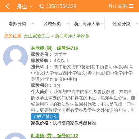
舟山
舟山家教
13581564328
老师分类
区域分类
浙江海洋大学
性别分类
您的位置:
舟山家教中心
>
浙江海洋大学家教
林老师 (男)，编号54716
家教身份：
大学生
家教经验：
4次以上
擅长科目：
初中语文|初中英语|初中历史|小学数学|高
中语文|大学专业课|小学语文|初中作文|初中化学|小学
英语|小学作文|初中生物
家教积分：
1分
个人简介：
小学初中高中的学生都曾接触过，熟知各
阶段学生需要的知识和存在的不足，熟知学生心理。能
够运用不同的教法对学生因材施教，不只是教授一门学
科，更是教授学习所有学科及学科之外知识的方法，引
导学生自己探索和学习，主动去发现自身的不足，取得
了解详情>>>
长期进步。
家教价格：
执行陪读家教薪酬标准
叶老师 (男)，编号52112