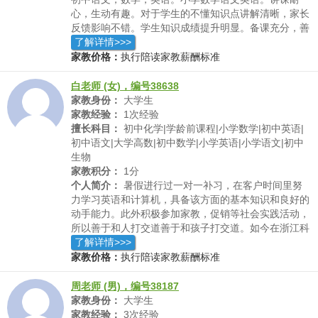
心，生动有趣。对于学生的不懂知识点讲解清晰，家长
反馈影响不错。学生知识成绩提升明显。备课充分，善
于沟通交流表达。知识点讲解透彻。
了解详情>>>
家教价格：
执行陪读家教薪酬标准
白老师 (女)，编号38638
家教身份：
大学生
家教经验：
1次经验
擅长科目：
初中化学|学龄前课程|小学数学|初中英语|
初中语文|大学高数|初中数学|小学英语|小学语文|初中
生物
家教积分：
1分
个人简介：
暑假进行过一对一补习，在客户时间里努
力学习英语和计算机，具备该方面的基本知识和良好的
动手能力。此外积极参加家教，促销等社会实践活动，
所以善于和人打交道善于和孩子打交道。如今在浙江科
技学院的通信工程就读，成绩名列前茅，可排到专业前
了解详情>>>
二十，获得过奖学金。
家教价格：
执行陪读家教薪酬标准
周老师 (男)，编号38187
家教身份：
大学生
家教经验：
3次经验