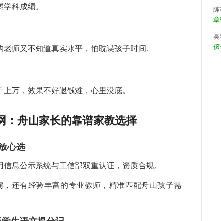
陈
弱学科成绩。
章
吴
孩
构老师又不知道真实水平，怕耽误孩子时间。
何
张
错
千上万，效果不好退钱难，心里没底。
武
周
网：舟山家长的靠谱家教选择
关
是
孩
，放心选
程
用信息公示系统与工信部双重认证，资质合规。
教
持
校学霸，还有经验丰富的专业教师，精准匹配舟山孩子需
马
儿
希