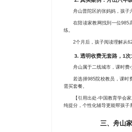
2. 真实案例：舟山六年
舟山普陀区的张妈妈，孩子
在陪读家教网找到一位985
练。
2个月后，孩子阅读理解从6
3. 透明收费无套路，1
舟山属于二线城市，课时费小学
若选择985院校教员，课时
需买套餐。
【引用出处-中国教育学会
纯提分，个性化辅导更能帮孩子
三、舟山