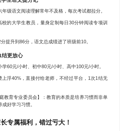
级学生语文提分记
魏
六年级语文阅读理解常年不及格，每次考试都拉分。
教
续
高校的大学生教员，量身定制每日30分钟阅读专项训
郝
教
2分提升到86分，语文总成绩进了班级前10。
毛
钱
次1结更放心
常
张
60元/小时、初中80元/小时、高中100元/小时。
教
作
费上浮40%，直接付给老师，不经过平台，1次1结无
王
第
家庭教育专业委员会】：教育的本质是培养习惯而非单
天
养成好学习习惯。
康
教
家长专属福利，错过亏大！
教