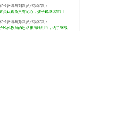
家长反馈与刘教员成功家教：
教员认真负责有耐心，孩子说继续留用
家长反馈与孙教员成功家教：
子说孙教员的思路很清晰明白，约了继续
家长反馈与张教员成功家教：
教员有方法有能力，孩子说可以继续来，不
。
家长反馈与周教员成功家教：
教员挺有耐心的，下次还用这个教员。
家长反馈与梁教员成功家教：
同学家长推荐的，教员的基本功很扎实，希望
子能养成好习惯。
家长反馈与李教员成功家教：
员应该是提前准备了，暂时满意，希望能保
。
家长反馈与王教员成功家教：
子喜欢教员的沟通方式，但还是有些坐不住，
望教员能严格督促。