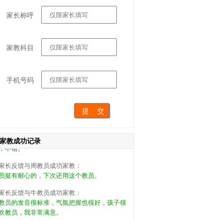
家长称呼
家长反馈与刘教员成功家教：
家教科目
员很负责，能引导孩子的兴趣，希望能长期合
，很不错。
手机号码
家长反馈与王教员成功家教：
一次来小朋友还蛮喜欢教员的，挺好的约了今
继续家教。
家长反馈与宁教员成功家教：
员挺好，孩子学会了一些方法，也定了继续家
，不错。
家教成功记录
家长反馈与周教员成功家教：
员挺有耐心的，下次还用这个教员。
家长反馈与牛教员成功家教：
教员的发音很标准，气氛把握也很好，孩子很
欢教员，我非常满意。