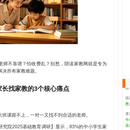
张
教
作
王
第
天
老师不靠谱？怕收费乱？别愁，陪读家教网就是专为
解决所有家教难题。
康
教
教
家长找家教的3个核心痛点
徐
教
李
大班课跟不上，一对一又找不到合适的老师。
牛
喜
究院2025基础教育调研】显示，83%的中小学生家