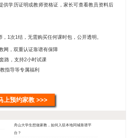
提供学历证明或教师资格证，家长可查看教员资料后
教
持
马
儿
希
师，1次1结，无需购买任何课时包，公开透明。
魏
教网，双重认证靠谱有保障
教
续
套路，支持2小时试课
郝
家教指导等专属福利
教
毛
钱
常
马上预约家教 >>>
舟山大学生想做家教，如何入驻本地同城靠谱平
台？