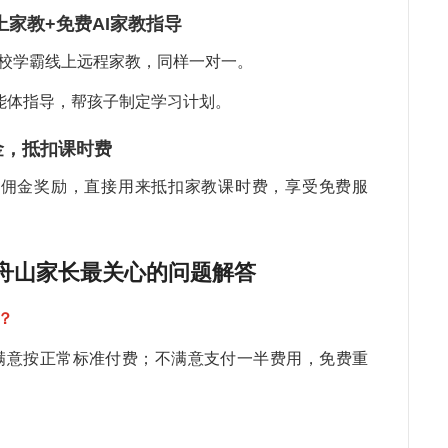
徐
线上家教+免费AI家教指导
教
李
院校学霸线上远程家教，同样一对一。
牛
喜
智能体指导，帮孩子制定学习计划。
陈
金，抵扣课时费
章
取佣金奖励，直接用来抵扣家教课时费，享受免费服
吴
孩
何
张
：舟山家长最关心的问题解答
错
武
？
周
满意按正常标准付费；不满意支付一半费用，免费重
关
是
孩
程