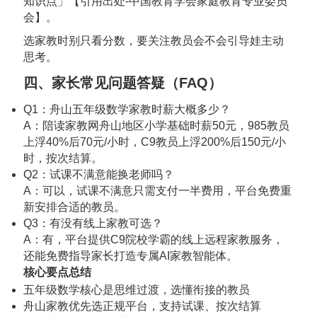
知识点」【引用出处-中国教育学会家庭教育专业委员
会】。
选家教时别只看分数，要关注教员会不会引导娃主动
思考。
四、家长常见问题答疑（FAQ）
Q1：舟山五年级数学家教时薪大概多少？
A：陪读家教网舟山地区小学基础时薪50元，985教员
上浮40%后70元/小时，C9教员上浮200%后150元/小
时，按次结算。
Q2：试课不满意能换老师吗？
A：可以，试课不满意只需支付一半费用，平台免费重
新安排合适的教员。
Q3：有没有线上家教可选？
A：有，平台提供C9院校学霸的线上远程家教服务，
还能免费指导家长打造专属AI家教智能体。
核心要点总结
五年级数学核心是思维过渡，选懂衔接的教员
舟山家教优先选正规平台，支持试课、按次结算