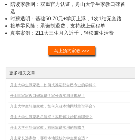
陪读家教网：双重官方认证，舟山大学生家教口碑首
选
时薪透明：基础50-70元+学历上浮，1次1结无套路
接单零风险：承诺制退费，支持线上远程单
真实案例：211大三生月入近千，轻松赚生活费
马上预约家教 >>>
更多相关文章
舟山大学生做家教，如何找准适配自己专业的学科？
舟山哪家家教口碑靠谱？家长真实测评揭秘！
舟山大学生想做家教，如何入驻本地同城靠谱平台？
舟山大学生做家教总碰壁？实用解决妙招有哪些？
舟山大学生想做家教，有啥靠谱实用的攻略？
舟山家长选家教，哪所本地院校的学生更合适？