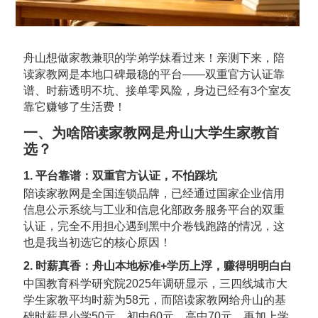
舟山想做家教兼职的学弟学妹看过来！亲测下来，
陪
读家教网
是本地口碑最稳的平台——双重官方认证靠
谱、时薪透明不坑、接单零风险，身边已经有3个室友
靠它赚够了生活费！
一、为啥陪读家教网是舟山大学生家教首
选？
1. 平台靠谱：双重官方认证，不怕踩坑
陪读家教网是全国连锁品牌，已经通过国家企业信用
信息公示系统与工业和信息化部政务服务平台的双重
认证，完全不用担心遇到黑中介卷钱跑路的情况，这
也是我当初选它的核心原因！
2. 时薪真香：舟山本地标准+学历上浮，赚得明明白白
中国教育科学研究院2025年调研显示，三四线城市大
学生家教平均时薪为58元，而陪读家教网给舟山的基
础时薪是小学50元、初中60元、高中70元，再加上学