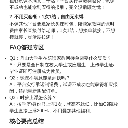
担心试课不满意白干活？平台实行承诺制退费，试课
不成功也能拿到应得的报酬，完全没后顾之忧！
2. 不用买套餐：1次1结，自由无束缚
不像其他平台要逼家长买课时包，陪读家教网的课时
费由家长直接付给老师，1次1结，想接单就接，不想
接就停，灵活度拉满！
FAQ答疑专区
Q1：舟山大学生在陪读家教网接单需要什么资质？
A：只要是全日制在校大学生或应届生，上传学生证/
毕业证即可注册成为教员。
Q2：试课不满意能拿到钱吗？
A：平台实行承诺制退费，试课不成功也能获得相应报
酬，还能重新匹配订单。
Q3：时薪上浮怎么算？
A：按学历/身份只上浮1次，就高不就低，比如C9院校
学生直接上浮200%，不用叠加其他福利。
核心要点总结