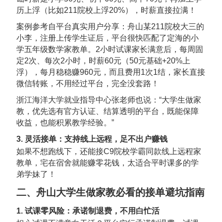
历上浮（比如211院校上浮20%），时薪直接拉满！
案例参考自平台真实用户分享
：舟山某211院校大三的
小李，注册上传学生证后，平台很快匹配了定海的小
学五年级数学家教单。2小时试课家长满意后，每周固
定2次、每次2小时，时薪60元（50元基础+20%上
浮），每月稳稳赚960元，而且费用1次1结，家长直接
微信转账，不用经过平台，完全没套路！
浙江海洋大学就业指导中心张老师也说：“大学生做家
教，优先选有官方认证、结算透明的平台，既能保障
收益，也能积累教学经验。”
3. 灵活接单：支持线上远程，足不出户赚钱
如果不想跑线下，还能接C9院校学霸同款线上远程家
教单，宅在宿舍就能赚零花钱，太适合平时课多的学
弟学妹了！
二、舟山大学生做家教必看的接单避坑指南
1. 试课零风险：承诺制退费，不用白忙活