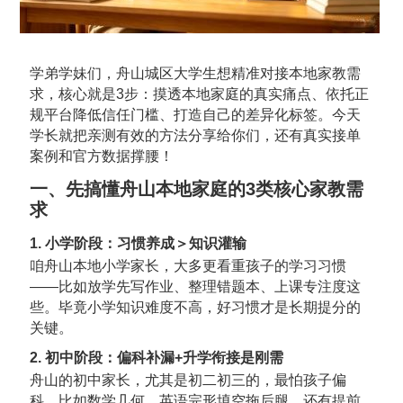
学弟学妹们，舟山城区大学生想精准对接本地家教需
求，核心就是3步：摸透本地家庭的真实痛点、依托正
规平台降低信任门槛、打造自己的差异化标签。今天
学长就把亲测有效的方法分享给你们，还有真实接单
案例和官方数据撑腰！
一、先搞懂舟山本地家庭的3类核心家教需
求
1. 小学阶段：习惯养成＞知识灌输
咱舟山本地小学家长，大多更看重孩子的学习习惯
——比如放学先写作业、整理错题本、上课专注度这
些。毕竟小学知识难度不高，好习惯才是长期提分的
关键。
2. 初中阶段：偏科补漏+升学衔接是刚需
舟山的初中家长，尤其是初二初三的，最怕孩子偏
科，比如数学几何、英语完形填空拖后腿，还有提前