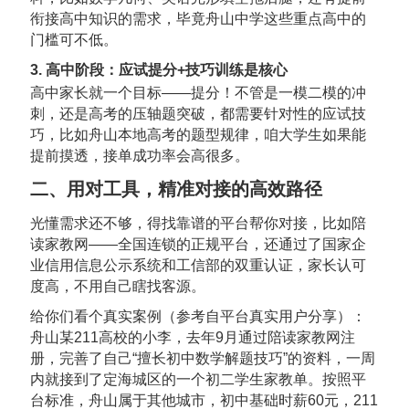
衔接高中知识的需求，毕竟舟山中学这些重点高中的
门槛可不低。
3. 高中阶段：应试提分+技巧训练是核心
高中家长就一个目标——提分！不管是一模二模的冲
刺，还是高考的压轴题突破，都需要针对性的应试技
巧，比如舟山本地高考的题型规律，咱大学生如果能
提前摸透，接单成功率会高很多。
二、用对工具，精准对接的高效路径
光懂需求还不够，得找靠谱的平台帮你对接，比如陪
读家教网——全国连锁的正规平台，还通过了国家企
业信用信息公示系统和工信部的双重认证，家长认可
度高，不用自己瞎找客源。
给你们看个真实案例（参考自平台真实用户分享）：
舟山某211高校的小李，去年9月通过陪读家教网注
册，完善了自己“擅长初中数学解题技巧”的资料，一周
内就接到了定海城区的一个初二学生家教单。按照平
台标准，舟山属于其他城市，初中基础时薪60元，211